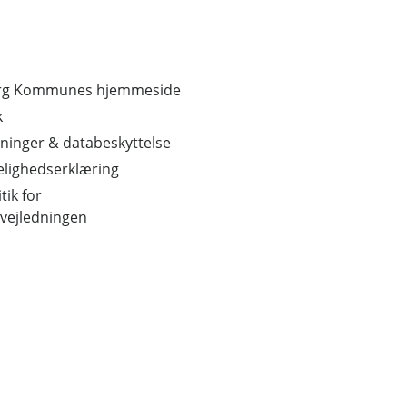
erg Kommunes hjemmeside
k
ninger & databeskyttelse
lighedserklæring
tik for
vejledningen