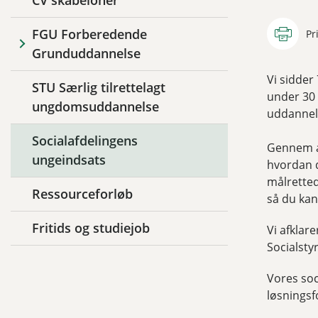
CV skabeloner
FGU Forberedende
Pr
Grunduddannelse
Vi sidder
STU Særlig tilrettelagt
under 30 
ungdomsuddannelse
uddannels
Socialafdelingens
Gennem af
ungeindsats
hvordan d
målretted
Ressourceforløb
så du kan
Fritids og studiejob
Vi afklar
Socialsty
Vores soc
løsningsf