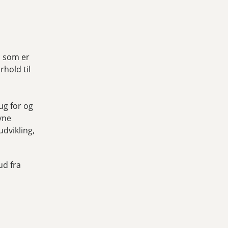
g, som er
rhold til
ug for og
vne
udvikling,
ud fra