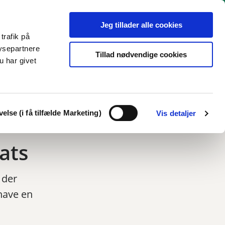
Jeg tillader alle cookies
trafik på
ysepartnere
Tillad nødvendige cookies
u har givet
18-29 år
Tilbud
KUI
Links
Kontakt
Print
Del
else (i få tilfælde Marketing)
Vis detaljer
ats
 der
have en