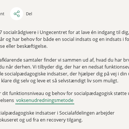
int
Del
 7 socialrådgivere i Ungecentret for at lave én indgang til di
år og har behov for både en social indsats og en indsats i fo
e eller beskæftigelse.
klarende samtaler finder vi sammen ud af, hvad du har br
u når derhen. Vi tilbyder dig, der har en nedsat funktionse
e socialpædagogiske indsatser, der hjælper dig på vej i din 
 klare dig selv og leve et så selvstændigt liv som muligt.
er dit funktionsniveau og behov for socialpædagogisk støtte 
relsens
voksenudredningsmetode
ialpædagogiske indsatser i Socialafdelingen arbejder
okuseret og ud fra en recovery tilgang.