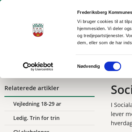
Frederiksberg Kommunes
Vi bruger cookies til at ti
hjemmesiden. Vi deler ogs
Ungecenter Frederiksberg
og tredjepartstjenester. V
dem, eller som de har inds
Tilbage til
Ungecenter Frederiksberg
18-29 år
Socialafdelingens u
Samtykkevalg
Nødvendig
Soc
Relaterede artikler
Vejledning 18-29 ar
I Socia
lever m
Ledig. Trin for trin
hverdag