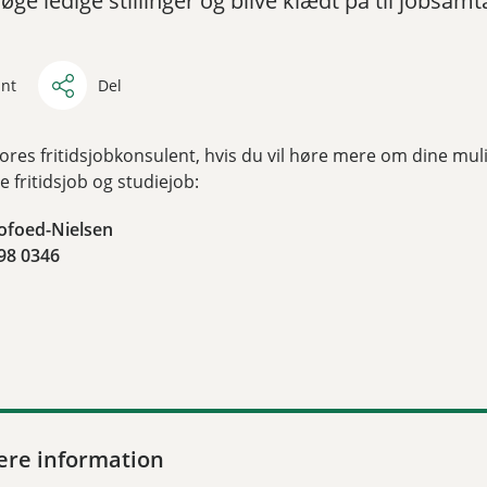
øge ledige stillinger og blive klædt på til jobsamt
int
Del
ores fritidsjobkonsulent, hvis du vil høre mere om dine mu
e fritidsjob og studiejob:
ofoed-Nielsen
98 0346
ere information