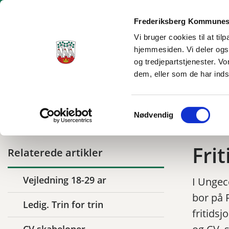
Frederiksberg Kommunes
Vi bruger cookies til at ti
hjemmesiden. Vi deler ogs
Ungecenter Frederiksberg
og tredjepartstjenester. V
dem, eller som de har inds
Tilbage til
Ungecenter Frederiksberg
18-29 år
Fritids og studiejob
Samtykkevalg
Nødvendig
Frit
Relaterede artikler
Vejledning 18-29 ar
I Ungec
bor på 
Ledig. Trin for trin
fritidsj