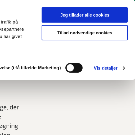
Jeg tillader alle cookies
trafik på
ysepartnere
Tillad nødvendige cookies
u har givet
18-29 år
Tilbud
KUI
Links
Kontakt
Print
Del
else (i få tilfælde Marketing)
Vis detaljer
ge, der
e
søgning