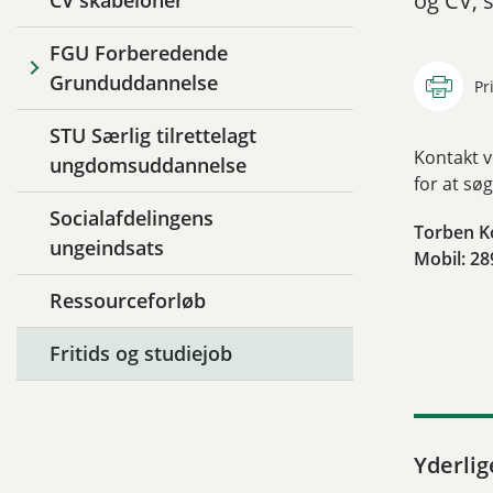
og CV, s
CV skabeloner
FGU Forberedende
Grunduddannelse
Pr
STU Særlig tilrettelagt
Kontakt v
ungdomsuddannelse
for at søg
Socialafdelingens
Torben K
ungeindsats
Mobil: 28
Ressourceforløb
Fritids og studiejob
Yderlig