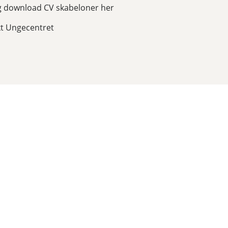
g download CV skabeloner her
t Ungecentret