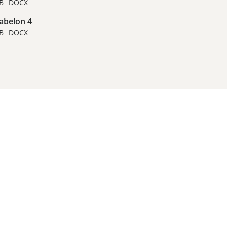
B
DOCX
abelon 4
B
DOCX