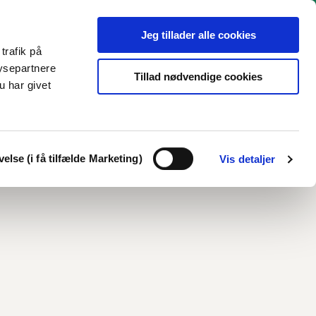
Jeg tillader alle cookies
trafik på
ysepartnere
Tillad nødvendige cookies
u har givet
18-29 år
Tilbud
KUI
Links
Kontakt
Print
Del
else (i få tilfælde Marketing)
Vis detaljer