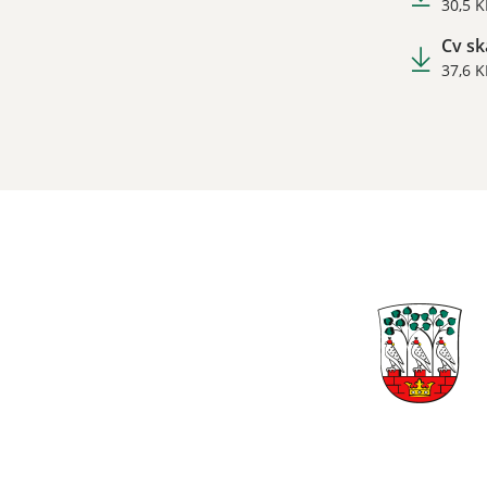
30,5 K
Cv sk
37,6 K