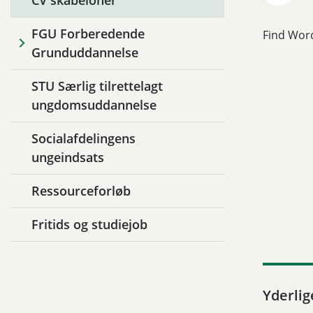
CV skabeloner
FGU Forberedende
Find Wor
Grunduddannelse
STU Særlig tilrettelagt
ungdomsuddannelse
Socialafdelingens
ungeindsats
Ressourceforløb
Fritids og studiejob
Yderlig