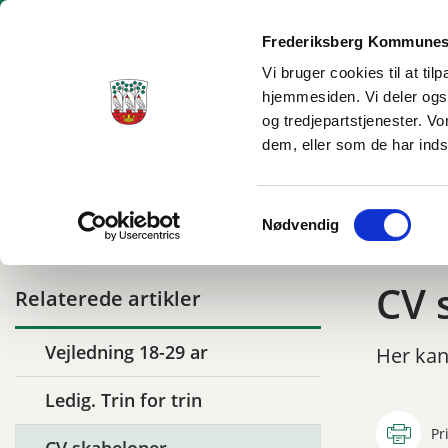
Frederiksberg Kommunes
Vi bruger cookies til at ti
hjemmesiden. Vi deler ogs
Ungecenter Frederiksberg
og tredjepartstjenester. V
dem, eller som de har inds
Tilbage til
Ungecenter Frederiksberg
18-29 år
CV skabeloner
Samtykkevalg
Nødvendig
CV 
Relaterede artikler
Vejledning 18-29 ar
Her kan
Ledig. Trin for trin
Pr