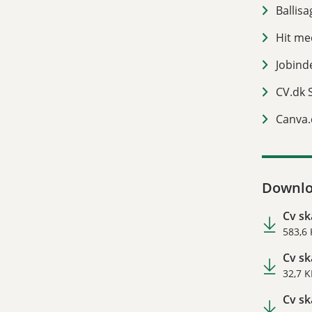
Ballisa
Hit me
Jobind
CV.dk 
Canva.
Downlo
Cv sk
583,6
Cv sk
32,7 K
Cv sk